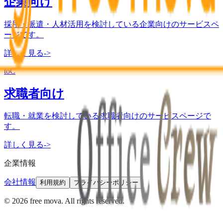
企業向け
採用・派遣・人材活用を検討している企業向けのサービスペ
ージです。
詳しく見る
->
toC
求職者向け
転職・就業を検討している求職者向けのサービスページで
す。
詳しく見る
->
企業情報
会社情報
利用規約
プライバシーポリシー
©
2026
free mova. All rights reserved.