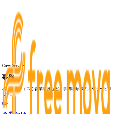
＼ご相談は完全無料／
無料相談
に
申し込む
Crew Service
事務
バックオフィスや営業事務など、事務職領域の人材サービス
です。
toB