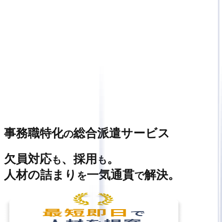
＼ご相談は完全無料／
無料相談
に
申し込む
事務職特化
総合派遣サービス
の
欠員対応
、採用
。
も
も
人材の詰まり
一気通貫
解決。
を
で