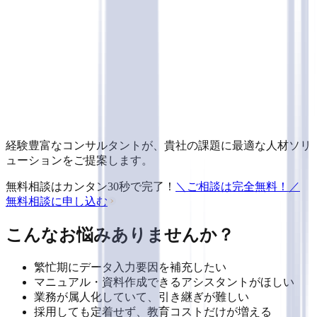
無料相談
に
申し込む
経験豊富なコンサルタントが、貴社の課題に最適な人材ソリ
ューションをご提案します。
無料相談はカンタン30秒で完了！
＼ご相談は完全無料！／
無料相談
に
申し込む
こんなお悩みありませんか？
繁忙期に
データ入力要因
を補充したい
マニュアル・資料作成できるアシスタント
がほしい
業務が属人化
していて、
引き継ぎが難しい
採用
しても
定着せず、教育コスト
だけが増える